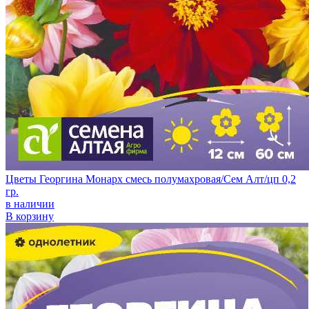
Цветы Георгина Монарх смесь полумахровая/Сем Алт/цп 0,2
гр.
в наличии
В корзину