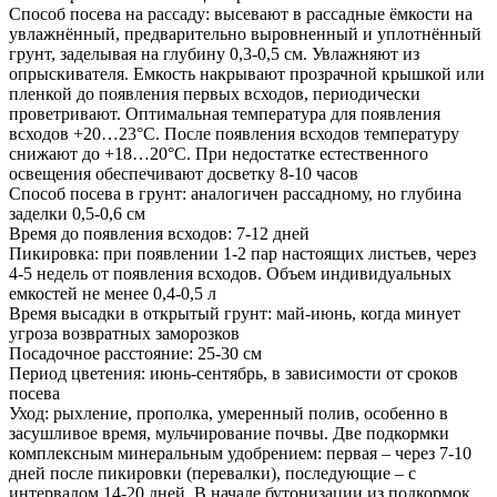
Способ посева на рассаду: высевают в рассадные ёмкости на
увлажнённый, предварительно выровненный и уплотнённый
грунт, заделывая на глубину 0,3-0,5 см. Увлажняют из
опрыскивателя. Емкость накрывают прозрачной крышкой или
пленкой до появления первых всходов, периодически
проветривают. Оптимальная температура для появления
всходов +20…23°С. После появления всходов температуру
снижают до +18…20°С. При недостатке естественного
освещения обеспечивают досветку 8-10 часов
Способ посева в грунт: аналогичен рассадному, но глубина
заделки 0,5-0,6 см
Время до появления всходов: 7-12 дней
Пикировка: при появлении 1-2 пар настоящих листьев, через
4-5 недель от появления всходов. Объем индивидуальных
емкостей не менее 0,4-0,5 л
Время высадки в открытый грунт: май-июнь, когда минует
угроза возвратных заморозков
Посадочное расстояние: 25-30 см
Период цветения: июнь-сентябрь, в зависимости от сроков
посева
Уход: рыхление, прополка, умеренный полив, особенно в
засушливое время, мульчирование почвы. Две подкормки
комплексным минеральным удобрением: первая – через 7-10
дней после пикировки (перевалки), последующие – с
интервалом 14-20 дней. В начале бутонизации из подкормок