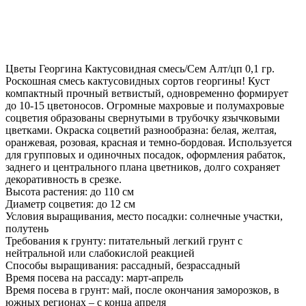
Цветы Георгина Кактусовидная смесь/Сем Алт/цп 0,1 гр.
Роскошная смесь кактусовидных сортов георгины! Куст
компактный прочный ветвистый, одновременно формирует
до 10-15 цветоносов. Огромные махровые и полумахровые
соцветия образованы свернутыми в трубочку язычковыми
цветками. Окраска соцветий разнообразна: белая, желтая,
оранжевая, розовая, красная и темно-бордовая. Используется
для групповых и одиночных посадок, оформления рабаток,
заднего и центрального плана цветников, долго сохраняет
декоративность в срезке.
Высота растения: до 110 см
Диаметр соцветия: до 12 см
Условия выращивания, место посадки: солнечные участки,
полутень
Требования к грунту: питательный легкий грунт с
нейтральной или слабокислой реакцией
Способы выращивания: рассадный, безрассадный
Время посева на рассаду: март-апрель
Время посева в грунт: май, после окончания заморозков, в
южных регионах – с конца апреля