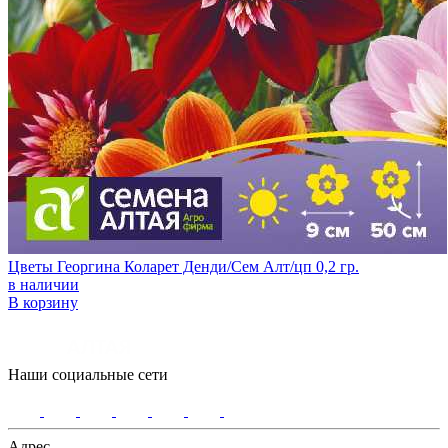
Цветы Георгина Коларет Денди/Сем Алт/цп 0,2 гр.
в наличии
В корзину
Наши социальные сети
Адрес