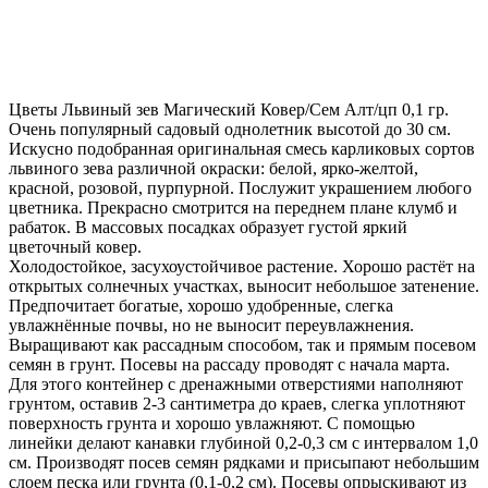
Цветы Львиный зев Магический Ковер/Сем Алт/цп 0,1 гр.
Очень популярный садовый однолетник высотой до 30 см.
Искусно подобранная оригинальная смесь карликовых сортов
львиного зева различной окраски: белой, ярко-желтой,
красной, розовой, пурпурной. Послужит украшением любого
цветника. Прекрасно смотрится на переднем плане клумб и
рабаток. В массовых посадках образует густой яркий
цветочный ковер.
Холодостойкое, засухоустойчивое растение. Хорошо растёт на
открытых солнечных участках, выносит небольшое затенение.
Предпочитает богатые, хорошо удобренные, слегка
увлажнённые почвы, но не выносит переувлажнения.
Выращивают как рассадным способом, так и прямым посевом
семян в грунт. Посевы на рассаду проводят с начала марта.
Для этого контейнер с дренажными отверстиями наполняют
грунтом, оставив 2-3 сантиметра до краев, слегка уплотняют
поверхность грунта и хорошо увлажняют. С помощью
линейки делают канавки глубиной 0,2-0,3 см с интервалом 1,0
см. Производят посев семян рядками и присыпают небольшим
слоем песка или грунта (0,1-0,2 см). Посевы опрыскивают из