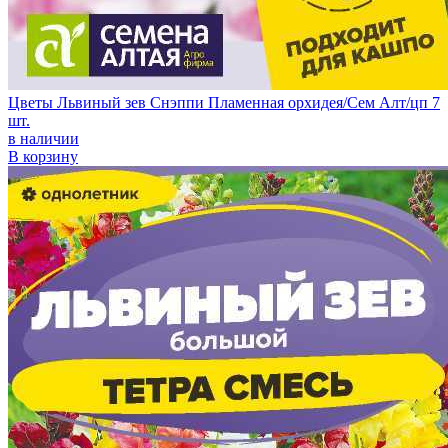
Цветы Львиный зев Снэппи Пламенная орхидея/Сем Алт/цп 7
шт.
в наличии
В корзину