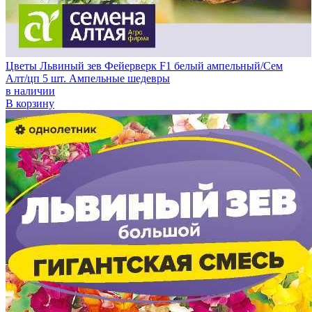
Цветы Львиный зев Фейерверк F1 белый ампельный/Сем
Алт/цп 5 шт. Ампельные шедевры
в наличии
В корзину