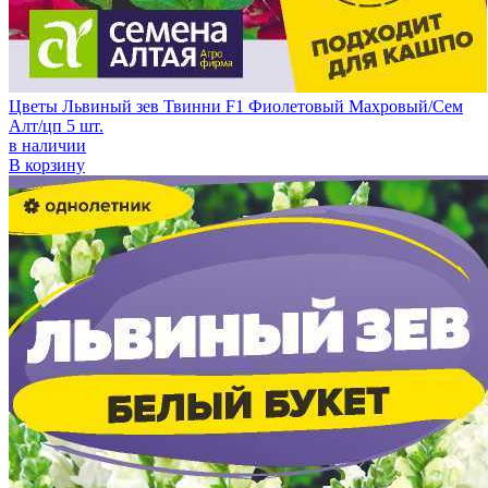
Цветы Львиный зев Твинни F1 Фиолетовый Махровый/Сем
Алт/цп 5 шт.
в наличии
В корзину