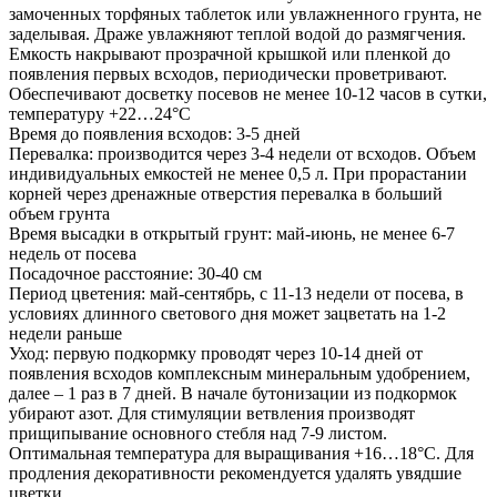
замоченных торфяных таблеток или увлажненного грунта, не
заделывая. Драже увлажняют теплой водой до размягчения.
Емкость накрывают прозрачной крышкой или пленкой до
появления первых всходов, периодически проветривают.
Обеспечивают досветку посевов не менее 10-12 часов в сутки,
температуру +22…24°С
Время до появления всходов: 3-5 дней
Перевалка: производится через 3-4 недели от всходов. Объем
индивидуальных емкостей не менее 0,5 л. При прорастании
корней через дренажные отверстия перевалка в больший
объем грунта
Время высадки в открытый грунт: май-июнь, не менее 6-7
недель от посева
Посадочное расстояние: 30-40 см
Период цветения: май-сентябрь, с 11-13 недели от посева, в
условиях длинного светового дня может зацветать на 1-2
недели раньше
Уход: первую подкормку проводят через 10-14 дней от
появления всходов комплексным минеральным удобрением,
далее – 1 раз в 7 дней. В начале бутонизации из подкормок
убирают азот. Для стимуляции ветвления производят
прищипывание основного стебля над 7-9 листом.
Оптимальная температура для выращивания +16…18°С. Для
продления декоративности рекомендуется удалять увядшие
цветки