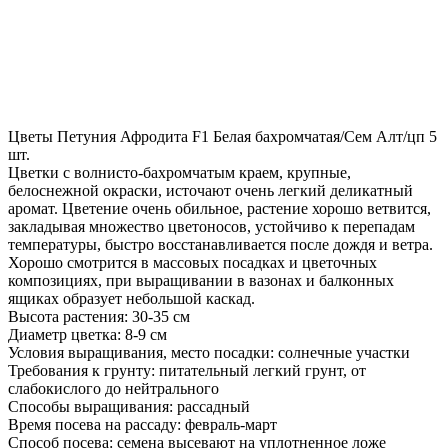
Цветы Петуния Афродита F1 Белая бахромчатая/Сем Алт/цп 5
шт.
Цветки с волнисто-бахромчатым краем, крупные,
белоснежной окраски, источают очень легкий деликатный
аромат. Цветение очень обильное, растение хорошо ветвится,
закладывая множество цветоносов, устойчиво к перепадам
температуры, быстро восстанавливается после дождя и ветра.
Хорошо смотрится в массовых посадках и цветочных
композициях, при выращивании в вазонах и балконных
ящиках образует небольшой каскад.
Высота растения: 30-35 см
Диаметр цветка: 8-9 см
Условия выращивания, место посадки: солнечные участки
Требования к грунту: питательный легкий грунт, от
слабокислого до нейтрального
Способы выращивания: рассадный
Время посева на рассаду: февраль-март
Способ посева: семена высевают на уплотненное ложе