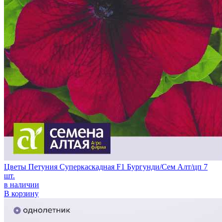
Цветы Петуния Суперкаскадная F1 Бургунди/Сем Алт/цп 7
шт.
в наличии
В корзину