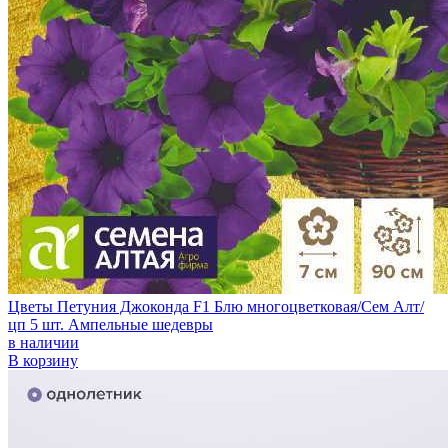
Цветы Петуния Джоконда F1 Блю многоцветковая/Сем Алт/
цп 5 шт. Ампельные шедевры
в наличии
В корзину