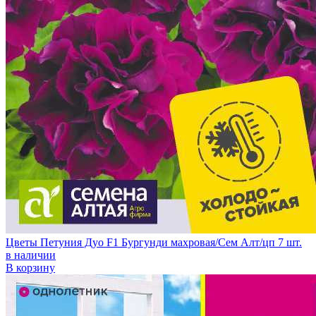
Цветы Петуния Дуо F1 Бургунди махровая/Сем Алт/цп 7 шт.
в наличии
В корзину