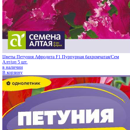
Цветы Петуния Афродита F1 Пурпурная бахромчатая/Сем
Алт/цп 5 шт.
в наличии
В корзину