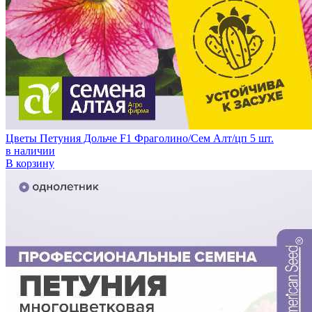
Цветы Петуния Дольче F1 Фраголино/Сем Алт/цп 5 шт.
в наличии
В корзину