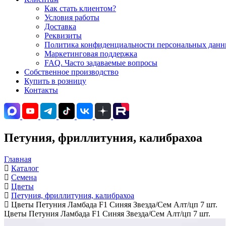
Как стать клиентом?
Условия работы
Доставка
Реквизиты
Политика конфиденциальности персональных данны
Маркетинговая поддержка
FAQ. Часто задаваемые вопросы
Собственное производство
Купить в розницу
Контакты
Петуния, фриллитуния, калибрахоа
Главная
Каталог
Семена
Цветы
Петуния, фриллитуния, калибрахоа
Цветы Петуния Ламбада F1 Синяя Звезда/Сем Алт/цп 7 шт.
Цветы Петуния Ламбада F1 Синяя Звезда/Сем Алт/цп 7 шт.