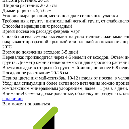
Высота растения: 20 см
Ширина растения: 20-25 см
Диаметр цветка: 5,5-6 см
Условия выращивания, место посадки: солнечные участки
Требования к грунту: питательный легкий грунт, от слабокисл
Способы выращивания: рассадный
Время посева на рассаду: февраль-март
Способ посева: семена высевают на уплотненное ложе замочен
накрывают прозрачной крышкой или пленкой до появления перв
20°С
Время до появления всходов: 3-5 дней
Перевалка: производится через 4-5 недели от всходов. Объем 
грунта. Диаметр окончательной емкости для взрослого растения
Время высадки в открытый грунт: май-июнь, не менее 6-8 неде
Посадочное расстояние: 20-25 см
Период цветения: май-сентябрь, 10-12 неделя от посева, в усло
Уход: для стимуляции более активного ветвления можно произ
комплексным минеральным удобрением, далее – 1 раз в 7 дней.
Внимание! Семена дражированные, оболочку не разрушать, она
в наличии
Вам может понравиться