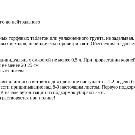
ого до нейтрального
ных торфяных таблеток или увлажненного грунта, не заделывая.
ых всходов, периодически проветривают. Обеспечивают досветку
индивидуальных емкостей не менее 0,5 л. При прорастании корне
 не менее 20-25 см
ль от посева
виях длинного светового дня цветение наступает на 1-2 недели б
вести прищипывание над 8-9 настоящим листом. Первую подкормк
 В начале бутонизации из подкормок убирают азот.
 растворяется при поливе!