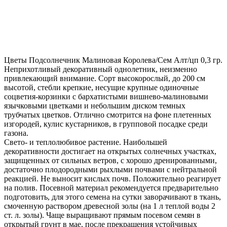
Цветы Подсолнечник Малиновая Королева/Сем Алт/цп 0,3 гр.
Неприхотливый декоративный однолетник, неизменно
привлекающий внимание. Сорт высокорослый, до 200 см
высотой, стебли крепкие, несущие крупные одиночные
соцветия-корзинки с бархатистыми вишнево-малиновыми
язычковыми цветками и небольшим диском темных
трубчатых цветков. Отлично смотрится на фоне плетенных
изгородей, кулис кустарников, в групповой посадке среди
газона.
Свето- и теплолюбивое растение. Наибольшей
декоративности достигает на открытых солнечных участках,
защищенных от сильных ветров, с хорошо дренированными,
достаточно плодородными рыхлыми почвами с нейтральной
реакцией. Не выносит кислых почв. Положительно реагирует
на полив. Посевной материал рекомендуется предварительно
подготовить, для этого семена на сутки заворачивают в ткань,
смоченную раствором древесной золы (на 1 л теплой воды 2
ст. л. золы). Чаще выращивают прямым посевом семян в
открытый грунт в мае, после прекращения устойчивых