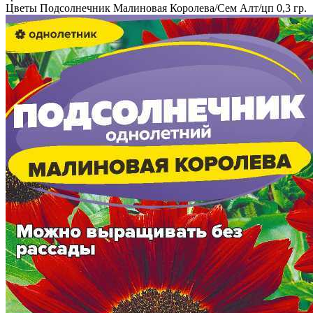
Цветы Подсолнечник Малиновая Королева/Сем Алт/цп 0,3 гр.