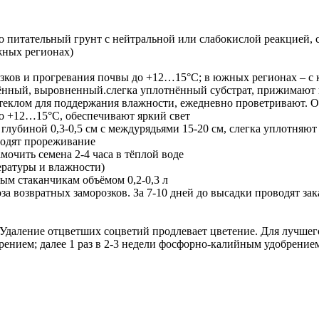
о питательный грунт с нейтральной или слабокислой реакцией, 
жных регионах)
озков и прогревания почвы до +12…15°С; в южных регионах – с 
ённый, выровненный.слегка уплотнённый субстрат, прижимают к 
еклом для поддержания влажности, ежедневно проветривают. О
о +12…15°С, обеспечивают яркий свет
 глубиной 0,3-0,5 см с междурядьями 15-20 см, слегка уплотня
водят прореживание
мочить семена 2-4 часа в тёплой воде
пературы и влажности)
ым стаканчикам объёмом 0,2-0,3 л
за возвратных заморозков. За 7-10 дней до высадки проводят зак
. Удаление отцветших соцветий продлевает цветение. Для лучш
рением; далее 1 раз в 2-3 недели фосфорно-калийным удобрение