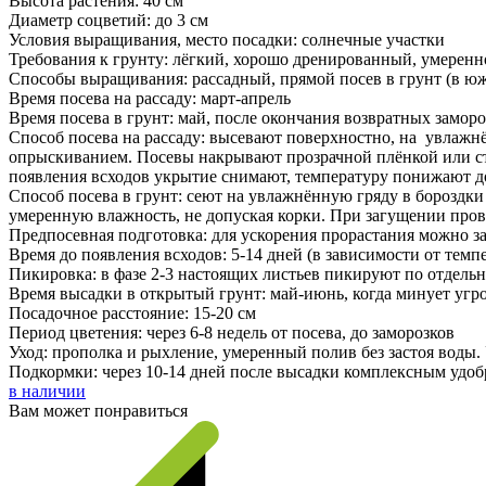
Высота растения: 40 см
Диаметр соцветий: до 3 см
Условия выращивания, место посадки: солнечные участки
Требования к грунту: лёгкий, хорошо дренированный, умеренн
Способы выращивания: рассадный, прямой посев в грунт (в ю
Время посева на рассаду: март-апрель
Время посева в грунт: май, после окончания возвратных замор
Способ посева на рассаду: высевают поверхностно, на увлажн
опрыскиванием. Посевы накрывают прозрачной плёнкой или ст
появления всходов укрытие снимают, температуру понижают д
Способ посева в грунт: сеют на увлажнённую гряду в бороздки
умеренную влажность, не допуская корки. При загущении про
Предпосевная подготовка: для ускорения прорастания можно за
Время до появления всходов: 5-14 дней (в зависимости от тем
Пикировка: в фазе 2-3 настоящих листьев пикируют по отдельн
Время высадки в открытый грунт: май-июнь, когда минует угро
Посадочное расстояние: 15-20 см
Период цветения: через 6-8 недель от посева, до заморозков
Уход: прополка и рыхление, умеренный полив без застоя воды
Подкормки: через 10-14 дней после высадки комплексным удоб
в наличии
Вам может понравиться