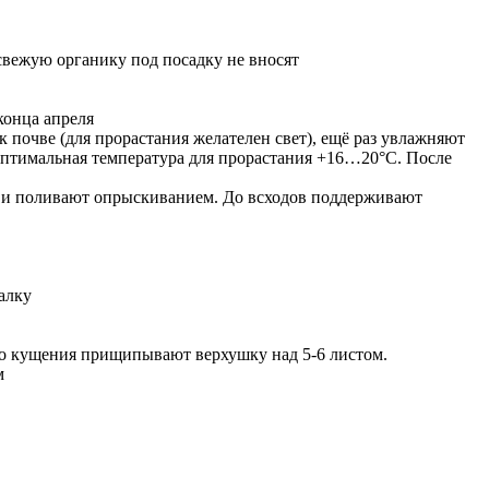
свежую органику под посадку не вносят
конца апреля
почве (для прорастания желателен свет), ещё раз увлажняют
птимальная температура для прорастания +16…20°С. После
ют и поливают опрыскиванием. До всходов поддерживают
алку
его кущения прищипывают верхушку над 5-6 листом.
м