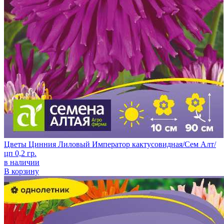
Цветы Цинния Лиловый Император кактусовидная/Сем Алт/
цп 0,2 гр.
в наличии
В корзину