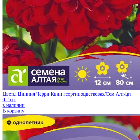
Цветы Цинния Черри Квин георгиноцветковая/Сем Алт/цп
0,2 гр.
в наличии
В корзину