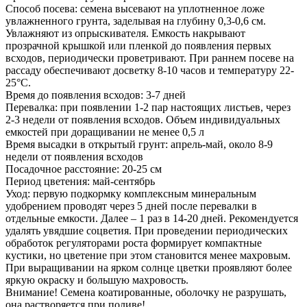
Способ посева: семена высевают на уплотненное ложе
увлажненного грунта, заделывая на глубину 0,3-0,6 см.
Увлажняют из опрыскивателя. Емкость накрывают
прозрачной крышкой или пленкой до появления первых
всходов, периодически проветривают. При раннем посеве на
рассаду обеспечивают досветку 8-10 часов и температуру 22-
25°С.
Время до появления всходов: 3-7 дней
Перевалка: при появлении 1-2 пар настоящих листьев, через
2-3 недели от появления всходов. Объем индивидуальных
емкостей при доращивании не менее 0,5 л
Время высадки в открытый грунт: апрель-май, около 8-9
недели от появления всходов
Посадочное расстояние: 20-25 см
Период цветения: май-сентябрь
Уход: первую подкормку комплексным минеральным
удобрением проводят через 5 дней после перевалки в
отдельные емкости. Далее – 1 раз в 14-20 дней. Рекомендуется
удалять увядшие соцветия. При проведении периодических
обработок регуляторами роста формирует компактные
кустики, но цветение при этом становится менее махровым.
При выращивании на ярком солнце цветки проявляют более
яркую окраску и большую махровость.
Внимание! Семена коатированные, оболочку не разрушать,
она растворяется при поливе!