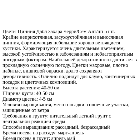
Цветы Цинния Дабл Захара Черри/Сем Алт/цп 5 шт.
Крайне неприхотливая, засухоустойчивая и выносливая
цинния, формирующая небольшие хорошо ветвящиеся
кустики. Характеризуется очень длительным цветением,
высокой устойчивостью к заболеваниям и неблагоприятным
погодным факторам. Наибольшей декоративности достигает в
прохладную солнечную погоду. Цветки махровые, плотно
набитые, вишневой окраски, долго сохраняют
декоративность. Отлично подойдут для клумб, контейнерных
посадок и цветочных композиций.
Высота растения: 40-50 см
Ширина куста: 40-50 см
Диаметр цветка: 4-5 см
Условия выращивания, место посадки: солнечные участки,
защищенные от ветра
Требования к грунту: питательный легкий грунт с
нейтральной реакцией среды
Способы выращивания: рассадный, безрассадный
Время посева на рассаду: март-апрель
Время посева в грунт: апрель-май