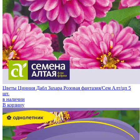
Цветы Цинния Дабл Захара Розовая фантазия/Сем Алт/цп 5
шт.
в наличии
В корзину