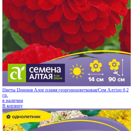
Цветы Цинния Алое пламя георгиноцветковая/Сем Алт/цп 0,2
гр.
в наличии
В корзину