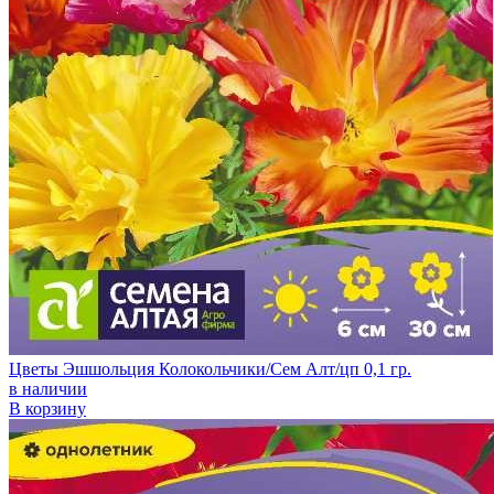
Цветы Эшшольция Колокольчики/Сем Алт/цп 0,1 гр.
в наличии
В корзину