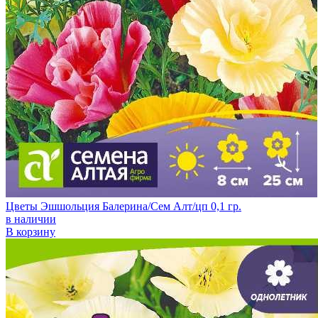
Цветы Эшшольция Балерина/Сем Алт/цп 0,1 гр.
в наличии
В корзину