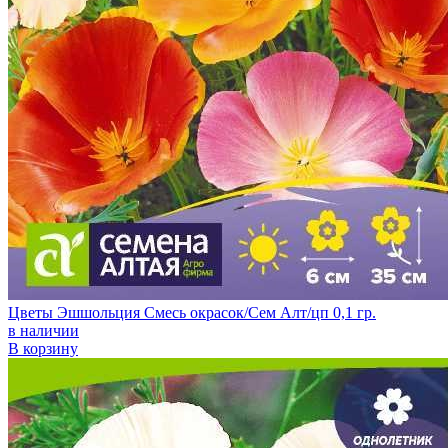
Цветы Эшшольция Смесь окрасок/Сем Алт/цп 0,1 гр.
в наличии
В корзину