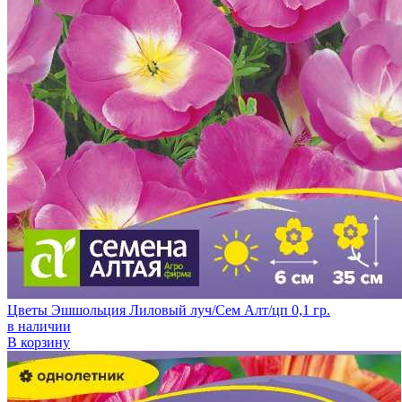
Цветы Эшшольция Лиловый луч/Сем Алт/цп 0,1 гр.
в наличии
В корзину