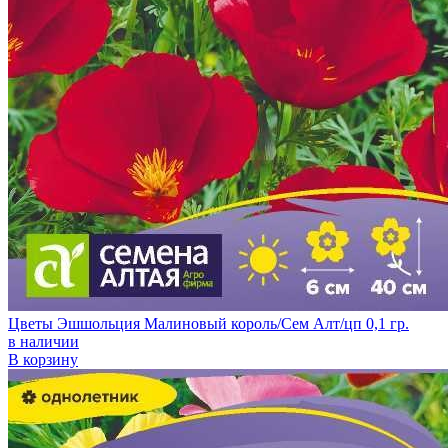
Цветы Эшшольция Малиновый король/Сем Алт/цп 0,1 гр.
в наличии
В корзину