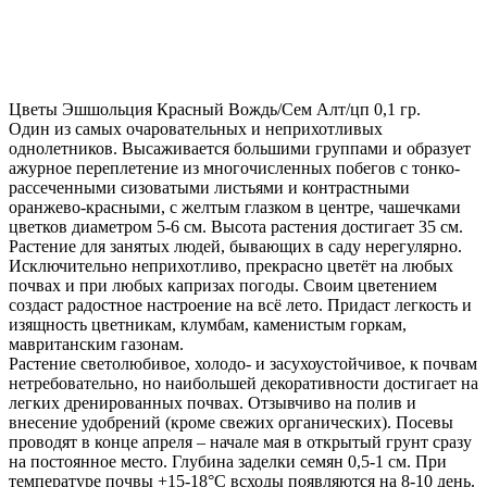
Цветы Эшшольция Красный Вождь/Сем Алт/цп 0,1 гр.
Один из самых очаровательных и неприхотливых
однолетников. Высаживается большими группами и образует
ажурное переплетение из многочисленных побегов с тонко-
рассеченными сизоватыми листьями и контрастными
оранжево-красными, с желтым глазком в центре, чашечками
цветков диаметром 5-6 см. Высота растения достигает 35 см.
Растение для занятых людей, бывающих в саду нерегулярно.
Исключительно неприхотливо, прекрасно цветёт на любых
почвах и при любых капризах погоды. Своим цветением
создаст радостное настроение на всё лето. Придаст легкость и
изящность цветникам, клумбам, каменистым горкам,
мавританским газонам.
Растение светолюбивое, холодо- и засухоустойчивое, к почвам
нетребовательно, но наибольшей декоративности достигает на
легких дренированных почвах. Отзывчиво на полив и
внесение удобрений (кроме свежих органических). Посевы
проводят в конце апреля – начале мая в открытый грунт сразу
на постоянное место. Глубина заделки семян 0,5-1 см. При
температуре почвы +15-18°С всходы появляются на 8-10 день.