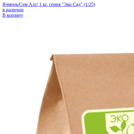
Ячмень/Сем Алт/ 1 кг. серия "Эко Сад" (1/25)
в наличии
В корзину