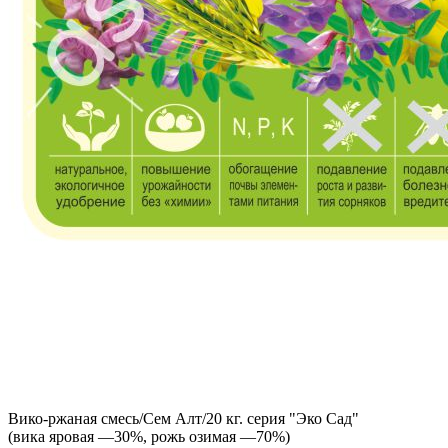
Вико-ржаная смесь/Сем Алт/20 кг. серия "Эко Сад"
(вика яровая —30%, рожь озимая —70%)