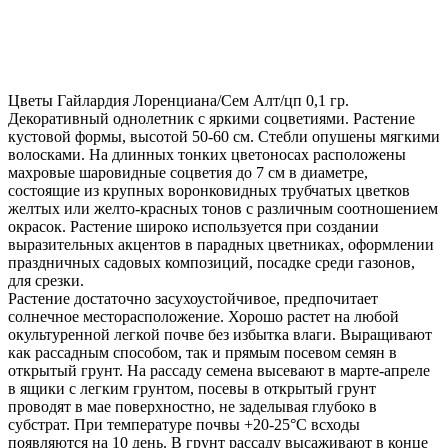
Цветы Гайлардия Лоренциана/Сем Алт/цп 0,1 гр.
Декоративный однолетник с яркими соцветиями. Растение
кустовой формы, высотой 50-60 см. Стебли опушены мягкими
волосками. На длинных тонких цветоносах расположены
махровые шаровидные соцветия до 7 см в диаметре,
состоящие из крупных воронковидных трубчатых цветков
желтых или желто-красных тонов с различным соотношением
окрасок. Растение широко используется при создании
выразительных акцентов в парадных цветниках, оформлении
праздничных садовых композиций, посадке среди газонов,
для срезки.
Растение достаточно засухоустойчивое, предпочитает
солнечное месторасположение. Хорошо растет на любой
окультуренной легкой почве без избытка влаги. Выращивают
как рассадным способом, так и прямым посевом семян в
открытый грунт. На рассаду семена высевают в марте-апреле
в ящики с легким грунтом, посевы в открытый грунт
проводят в мае поверхностно, не заделывая глубоко в
субстрат. При температуре почвы +20-25°С всходы
появляются на 10 день. В грунт рассаду высаживают в конце