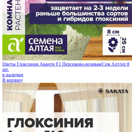
Цветы Глоксиния Аванти F1 Персиково-розовая/Сем Алт/цп 8
шт.
в наличии
В корзину