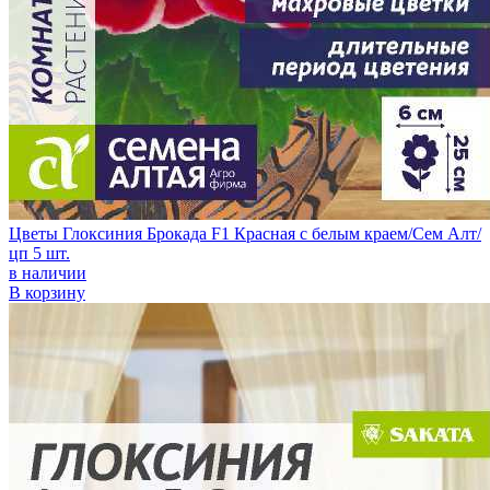
Цветы Глоксиния Брокада F1 Красная с белым краем/Сем Алт/
цп 5 шт.
в наличии
В корзину