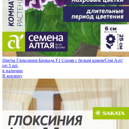
Цветы Глоксиния Брокада F1 Синяя с белым краем/Сем Алт/
цп 5 шт.
в наличии
В корзину