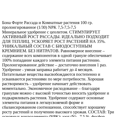
Бона Форте Рассада и Комнатные растения 100 гр.
пролонгированное (1/30) NPK 7,5-7,5-7,5
Минеральное удобрение с цеолитом. СТИМУЛИРУЕТ
АКТИВНЫЙ РОСТ РАССАДЫ. ИДЕАЛЬНО ПОДХОДИТ
ДЛЯ ТЕПЛИЦ. УСКОРЯЕТ РОСТ РАСТЕНИЙ НА 35%.
УНИКАЛЬНЫЙ СОСТАВ С БИОДОСТУПНЫМ
КРЕМНИЕМ. БЕЗ НИТРАТОВ. Равномерное внесение –
содержание всех компонентов в одной грануле обеспечивает
100% попадание каждого элемента питания растению.
Пролонгированное действие – достаточно внесения 1 раз.
Удобрение - умная заправка работает до 4 месяцев.
Питательные вещества высвобождаются постепенно и
усваиваются растениями по мере потребности. Хорошая
растворимость – удобрение начинает действовать
моментально. Экономичное расходование – благодаря
гранулам можно с высокой точностью вносить удобрение и
подкармливать растения. Удобрение содержит основные
элементы питания в легкоусвояемой форме и
сбалансированном соотношении, способствует хорошему
росту растений и получению высокого урожая. СОСТАВ: Три
основных макроэлемента (NPK): азот (N) - 7,5 %, фосфор