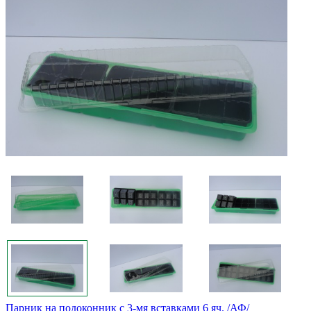
Парник на подоконник с 3-мя вставками 6 яч. /АФ/