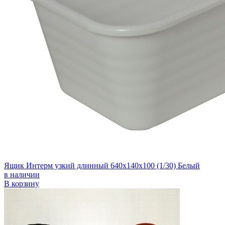
Ящик Интерм узкий длинный 640х140х100 (1/30) Белый
в наличии
В корзину