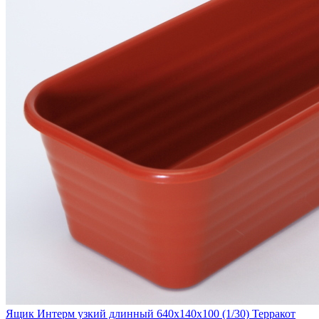
Ящик Интерм узкий длинный 640х140х100 (1/30) Терракот