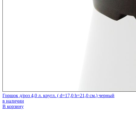
Горшок д/роз 4,0 л. кругл. ( d=17,0 h=21,0 см.) черный
в наличии
В корзину