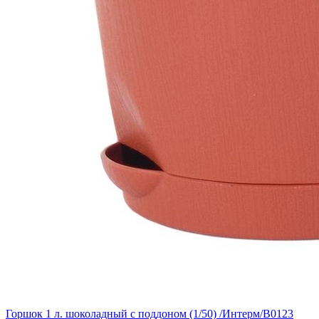
Горшок 1 л. шоколадный с поддоном (1/50) /Интерм/В0123