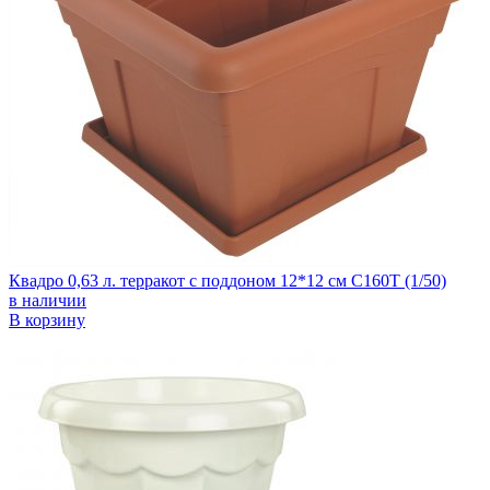
Квадро 0,63 л. терракот с поддоном 12*12 см С160Т (1/50)
в наличии
В корзину