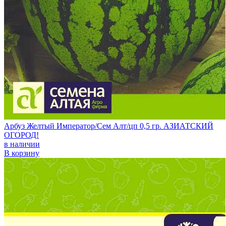
Арбуз Желтый Император/Сем Алт/цп 0,5 гр. АЗИАТСКИЙ
ОГОРОД!
в наличии
В корзину