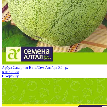
Арбуз Сахарная Вата/Сем Алт/цп 0,5 гр.
в наличии
В корзину