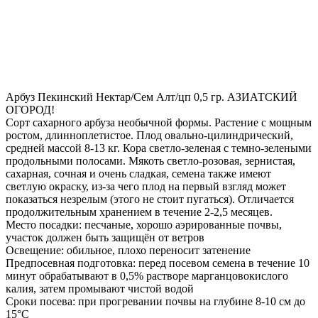
Арбуз Пекинский Нектар/Сем Алт/цп 0,5 гр. АЗИАТСКИЙ
ОГОРОД!
Сорт сахарного арбуза необычной формы. Растение с мощным
ростом, длинноплетистое. Плод овально-цилиндрический,
средней массой 8-13 кг. Кора светло-зеленая с темно-зелеными
продольными полосами. Мякоть светло-розовая, зернистая,
сахарная, сочная и очень сладкая, семена также имеют
светлую окраску, из-за чего плод на первый взгляд может
показаться незрелым (этого не стоит пугаться). Отличается
продолжительным хранением в течение 2-2,5 месяцев.
Место посадки: песчаные, хорошо аэрированные почвы,
участок должен быть защищён от ветров
Освещение: обильное, плохо переносит затенение
Предпосевная подготовка: перед посевом семена в течение 10
минут обрабатывают в 0,5% растворе марганцовокислого
калия, затем промывают чистой водой
Сроки посева: при прогревании почвы на глубине 8-10 см до
15°С