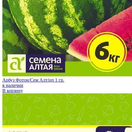
Арбуз Фотон/Сем Алт/цп 1 гр.
в наличии
В корзину