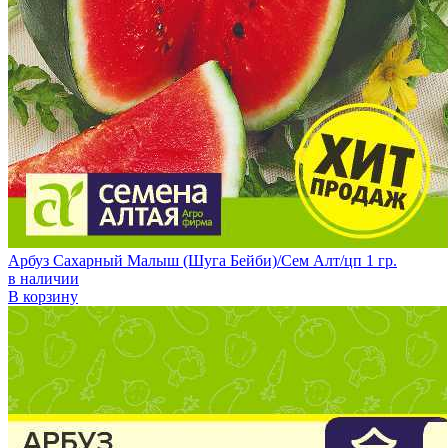
Арбуз Сахарный Малыш (Шуга Бейби)/Сем Алт/цп 1 гр.
в наличии
В корзину