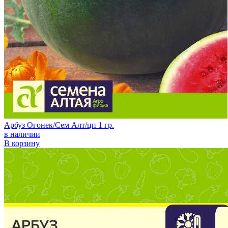
Арбуз Огонек/Сем Алт/цп 1 гр.
в наличии
В корзину