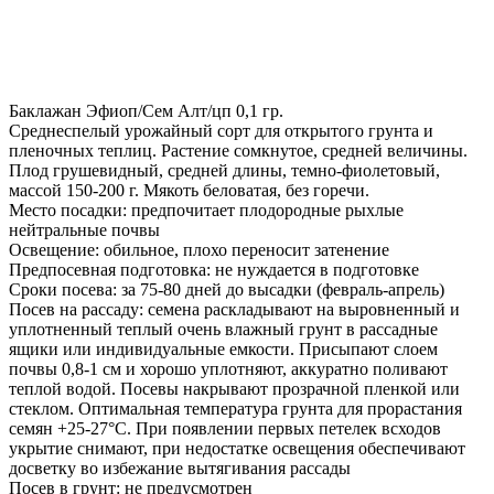
Баклажан Эфиоп/Сем Алт/цп 0,1 гр.
Среднеспелый урожайный сорт для открытого грунта и
пленочных теплиц. Растение сомкнутое, средней величины.
Плод грушевидный, средней длины, темно-фиолетовый,
массой 150-200 г. Мякоть беловатая, без горечи.
Место посадки: предпочитает плодородные рыхлые
нейтральные почвы
Освещение: обильное, плохо переносит затенение
Предпосевная подготовка: не нуждается в подготовке
Сроки посева: за 75-80 дней до высадки (февраль-апрель)
Посев на рассаду: семена раскладывают на выровненный и
уплотненный теплый очень влажный грунт в рассадные
ящики или индивидуальные емкости. Присыпают слоем
почвы 0,8-1 см и хорошо уплотняют, аккуратно поливают
теплой водой. Посевы накрывают прозрачной пленкой или
стеклом. Оптимальная температура грунта для прорастания
семян +25-27°С. При появлении первых петелек всходов
укрытие снимают, при недостатке освещения обеспечивают
досветку во избежание вытягивания рассады
Посев в грунт: не предусмотрен