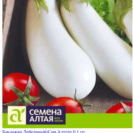
Баклажан Лебединый/Сем Алт/цп 0,1 гр.