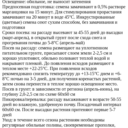
Освещение: обильное, не выносит затенения
Предпосевная подготовка: семена замачивают в 0,5% растворе
марганцовки на 15 минут. Для стимулирования прорастания
замачивают на 20 минут в воде 45°С. Инкрустированные
(цветные) семена сеют сухим способом, без замачивания и
подготовки
Сроки посева: на рассаду высевают за 45-55 дней до высадки
(март-апрель), в открытый грунт после схода снега и
прогревания почвы до 5-8°С (апрель-май)
Посев на рассаду: семена размещают на уплотненном
питательном грунте, присыпают слоем земли 2-2,5 см и
хорошо уплотняют, обильно поливают теплой водой и
накрывают пленкой. До появления всходов размещают в
теплом месте +22-25°С. При появлении всходов
рекомендовано снизить температуру до +13-15°С днем и +6-
8°С ночью на 3-5 дней, для получения коренастых растений,
затем снова перенести в теплое хорошо освещенное место.
Посев в грунт: в зависимости от региона (апрель-июнь), на
глубину 2,0-2,5 см по схеме 60х60 см
Пикировка/перевалка: рассаду высаживают в возрасте 50-55
дней во влажную, удобренную почву. Посадочный интервал
60х60 см. После высадки растения притеняют первые 5-7
дней
Уход: в течение всего сезона растениям необходимы
регулярные обильные поливы, своевременные прополки,