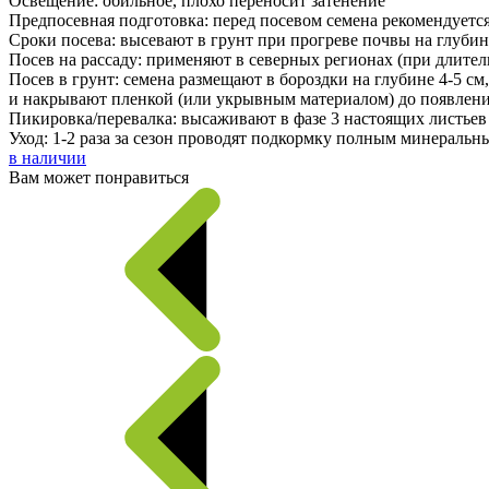
Освещение: обильное, плохо переносит затенение
Предпосевная подготовка: перед посевом семена рекомендуется
Сроки посева: высевают в грунт при прогреве почвы на глубину
Посев на рассаду: применяют в северных регионах (при длитель
Посев в грунт: семена размещают в бороздки на глубине 4-5 с
и накрывают пленкой (или укрывным материалом) до появлени
Пикировка/перевалка: высаживают в фазе 3 настоящих листьев 
Уход: 1-2 раза за сезон проводят подкормку полным минераль
в наличии
Вам может понравиться