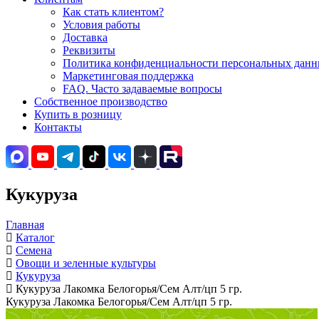
Как стать клиентом?
Условия работы
Доставка
Реквизиты
Политика конфиденциальности персональных данны
Маркетинговая поддержка
FAQ. Часто задаваемые вопросы
Собственное производство
Купить в розницу
Контакты
Кукуруза
Главная
Каталог
Семена
Овощи и зеленные культуры
Кукуруза
Кукуруза Лакомка Белогорья/Сем Алт/цп 5 гр.
Кукуруза Лакомка Белогорья/Сем Алт/цп 5 гр.