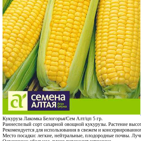
Кукуруза Лакомка Белогорья/Сем Алт/цп 5 гр.
Раннеспелый сорт сахарной овощной кукурузы. Растение высото
Рекомендуется для использования в свежем и консервированно
Место посадки: легкие, нейтральные, плодородные почвы. Луч