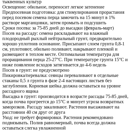
тыквенных культур
Освещение: обильное, переносит легкое затенение
Предпосевная подготовка: для стимулирования прорастания
перед посевом семена перца замочить на 15 минут в 1%
растворе марганцовки, затем промыть и подсушить
Сроки посева: за 75-85 дней до высадки (февраль-март)
Посев на рассаду: семена раскладывают на влажный
плодородный рыхлый нейтральный грунт, предварительно
хорошо уплотнив основание. Присыпают слоем грунта 0,8-1
см, уплотняют, обильно поливают, накрывают пленкой и
размещают в теплом месте. Оптимальная температура для
проращивания перца 25-27°С. При температуре грунта 15°С и
ниже появление всходов затягивается до 4-6 недель
Посев в грунт: не предусмотрено
Пикировка/перевалка: сеянцы переваливают в отдельные
стаканы 0,5 л грунта в фазе 2-4 настоящих листьев без
заглубления. Корневая шейка должна оставаться на уровне
рассадного ящика
Высадка в грунт: производится в возрасте рассады 75-85 дней,
когда почва прогреется до 15°С и минует угроза возвратных
заморозков. Рассаду закаливают. Растения высаживают на
расстоянии 40 см друг от друга
Уход: не требует формировки. Растения рекомендовано
подвязывать. Полив равномерный, почва всегда должна
оставаться слегка увлажненной