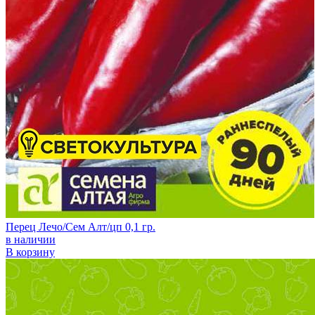
Перец Лечо/Сем Алт/цп 0,1 гр.
в наличии
В корзину