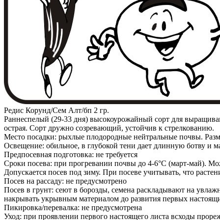
Редис Корунд/Сем Алт/бп 2 гр.
Раннеспелый (29-33 дня) высокоурожайный сорт для выращивани
острая. Сорт дружно созревающий, устойчив к стрелкованию.
Место посадки: рыхлые плодородные нейтральные почвы. Разме
Освещение: обильное, в глубокой тени дает длинную ботву и 
Предпосевная подготовка: не требуется
Сроки посева: при прогревании почвы до 4-6°C (март-май). Мо
Допускается посев под зиму. При посеве учитывать, что расте
Посев на рассаду: не предусмотрено
Посев в грунт: сеют в борозды, семена раскладывают на увлаж
накрывать укрывным материалом до развития первых настоящих
Пикировка/перевалка: не предусмотрена
Уход: при проявлении первого настоящего листа всходы проре