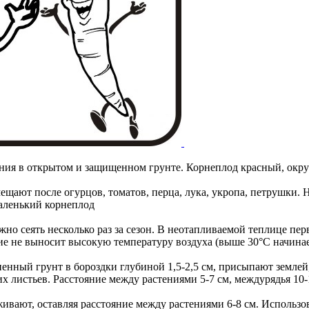
я в открытом и защищенном грунте. Корнеплод красный, округлый
щают после огурцов, томатов, перца, лука, укропа, петрушки. 
маленький корнеплод
жно сеять несколько раз за сезон. В неотапливаемой теплице пе
ние не выносит высокую температуру воздуха (выше 30°C начинае
ненный грунт в бороздки глубиной 1,5-2,5 см, присыпают земле
 листьев. Расстояние между растениями 5-7 см, междурядья 10-
живают, оставляя расстояние между растениями 6-8 см. Использо