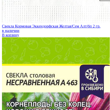
Свекла Кормовая Эккендорфская Желтая/Сем Алт/бп 2 гр.
в наличии
В корзину