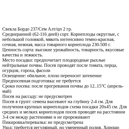
Свекла Бордо 237/Сем Алт/цп 2 гр.
Среднеранний (62-116 дней) сорт. Корнеплоды округлые, с
небольшой головкой, мякоть интенсивно темно-красная,
сочная, нежная, масса товарного корнеплода 230-500 г.
Ценность сорта: высокие урожайность, товарность, вкусовые
качества и лежкость.
Место посадки: предпочитает плодородные рыхлые
нейтральные почвы. Посев проводят после томата, перца,
огурцов, гороха, фасоли
Освещение: обильное, плохо переносит затенение
Предпосевная подготовка: не требуется
Сроки посева: после прогревания почвы до 12..15°С (апрель-
май)
Посев на рассаду: не предусмотрен
Посев в грунт: семена высевают на глубину 2-4 см. Для
получения крупных корнеплодов схема посадки 20х45 см. Для
средних и мелких корнеплодов посев проводят на расстоянии
3-4 см между растениями и не прореживают
Пикировка/перевалка: не предусмотрена
Уход: требуется регулярный, но умеренный полив. Хорошо