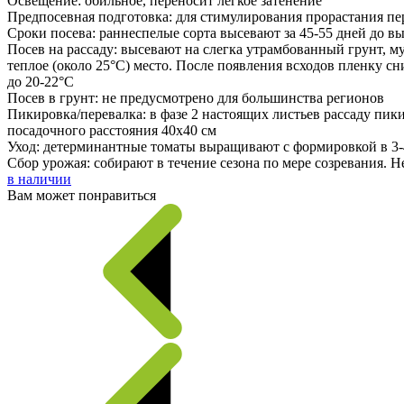
Освещение: обильное, переносит легкое затенение
Предпосевная подготовка: для стимулирования прорастания пе
Сроки посева: раннеспелые сорта высевают за 45-55 дней до вы
Посев на рассаду: высевают на слегка утрамбованный грунт, 
теплое (около 25°С) место. После появления всходов пленку с
до 20-22°С
Посев в грунт: не предусмотрено для большинства регионов
Пикировка/перевалка: в фазе 2 настоящих листьев рассаду п
посадочного расстояния 40х40 см
Уход: детерминантные томаты выращивают с формировкой в 3-
Сбор урожая: собирают в течение сезона по мере созревания. 
в наличии
Вам может понравиться