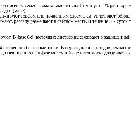
ред посевом семена томата замочить на 15 минут в 1% растворе 
садки (март)
мульчируют торфом или почвенным слоем 1 см, уплотняют, обиль
нимают, рассаду размещают в светлом месте. В течение 5-7 суто
икируют. В фазе 8-9 настоящих листьев высаживают в защищенн
4 стебля или без формировки. В период налива плодов рекомен
Недозревшие плоды в фазе молочной спелости могут дозариваться