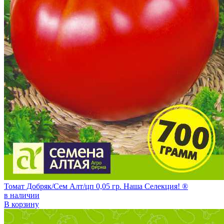
Томат Добряк/Сем Алт/цп 0,05 гр. Наша Селекция! ®
в наличии
В корзину