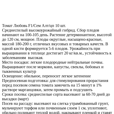
Томат Любовь F1/Сем Алт/цп 10 шт.
Среднеспелый высокоурожайный гибрид. Сбор плодов
начинают на 100-105 день. Растение детерминантное, высотой
до 120 см, мощное. Плоды округлые, насыщено-красные,
массой 180-200 г, отличных вкусовых и товарных качеств. В
одной кисти формируется 5-6 плодов. Урожайность при
выращивании в теплице достигает 20 кг/кв.м., устойчивость к
заболеваниям высокая.
Место посадки: легкие плодородные нейтральные почвы.
Выращивают после моркови, капусты, свеклы, бобовых и
тыквенных культур
Освещение: обильное, переносит легкое затенение
Предпосевная подготовка: для стимулирования прорастания
перед посевом семена томата замочить на 15 минут в 1%
растворе марганцовки, затем промыть и подсушить
Сроки посева: среднеспелые сорта высевают за 60-70 дней до
высадки (март)
Посев на рассаду: высевают на слегка утрамбованный грунт,
мульчируют торфом или почвенным слоем 1 см, уплотняют,
обильно поливают теплой водой, накрывают пленкой и ставят