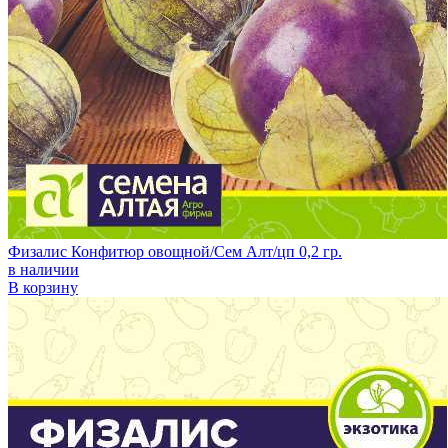
Физалис Конфитюр овощной/Сем Алт/цп 0,2 гр.
в наличии
В корзину