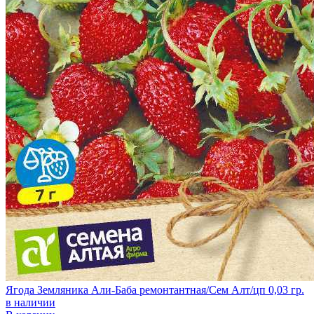
Ягода Земляника Али-Баба ремонтантная/Сем Алт/цп 0,03 гр.
в наличии