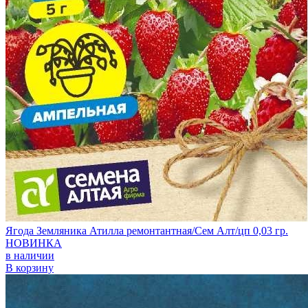
Ягода Земляника Атилла ремонтантная/Сем Алт/цп 0,03 гр.
НОВИНКА
в наличии
В корзину