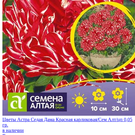
Цветы Астра Седая Дама Красная карликовая/Сем Алт/цп 0,05
гр.
в наличии