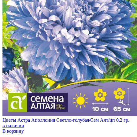
Цветы Астра Аполлония Светло-голубая/Сем Алт/цп 0,2 гр.
в наличии
В корзину