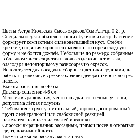
Цветы Астра Июльская Смесь окрасок/Сем Алт/цп 0,2 гр.
Специально для любителей ранних букетов из астр. Растение
формирует компактный сильноветвящийся куст. Стебли
крепкие, соцветия хорошо сохраняют свою превосходную
форму и не боятся дождей. Небольшие по размеру, собранные
в большом числе соцветия надолго задерживают взгляд,
благодаря неповторимому разнообразию окрасок.
Используется для посадки в сборные цветники группами, на
рабатки - рядками, в срезке сохраняет декоративность до трех
недель.
Высота растения: до 40 см
Диаметр соцветия: 4-6 см
Условия выращивания, место посадки: солнечные участки,
допустима лёгкая полутень
Требования к грунту: питательный, хорошо дренированный
грунт с нейтральной или слабокислой реакцией,
нежелательно внесение свежей органики
Способы выращивания: рассадный, прямой посев в открытый
грунт, подзимний посев
Время посева на рассаду: март-апрель