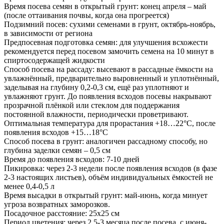
Время посева семян в открытый грунт: конец апреля – май
(после оттаивания почвы, когда она прогреется)
Подзимний посев: сухими семенами в грунт, октябрь-ноябрь,
в зависимости от региона
Предпосевная подготовка семян: для улучшения всхожести
рекомендуется перед посевом замочить семена на 10 минут в
спиртосодержащей жидкости
Способ посева на рассаду: высевают в рассадные ёмкости на
увлажнённый, предварительно выровненный и уплотнённый,
заделывая на глубину 0,2-0,3 см, ещё раз уплотняют и
увлажняют грунт. До появления всходов посевы накрывают
прозрачной плёнкой или стеклом для поддержания
постоянной влажности, периодически проветривают.
Оптимальная температура для прорастания +18…22°С, после
появления всходов +15…18°С
Способ посева в грунт: аналогичен рассадному способу, но
глубина заделки семян – 0,5 см
Время до появления всходов: 7-10 дней
Пикировка: через 2-3 недели после появления всходов (в фазе
2-3 настоящих листьев), объём индивидуальных ёмкостей не
менее 0,4-0,5 л
Время высадки в открытый грунт: май-июнь, когда минует
угроза возвратных заморозков.
Посадочное расстояние: 25х25 см
Период цветения: через 2,5-3 месяца после посева, с июня-