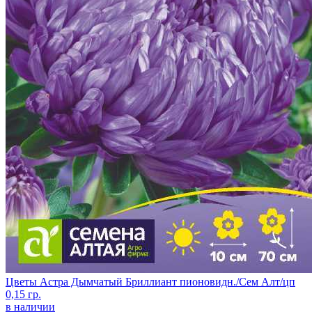
Цветы Астра Дымчатый Бриллиант пионовидн./Сем Алт/цп
0,15 гр.
в наличии