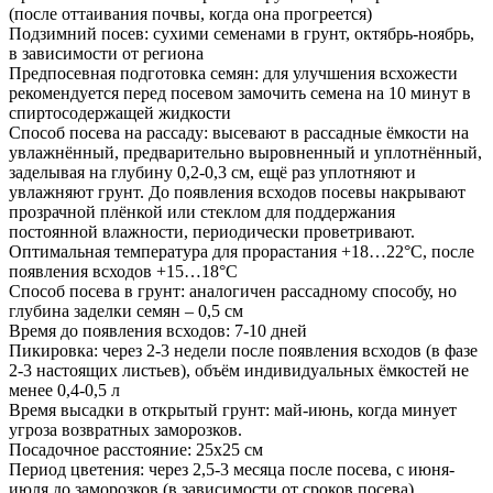
(после оттаивания почвы, когда она прогреется)
Подзимний посев: сухими семенами в грунт, октябрь-ноябрь,
в зависимости от региона
Предпосевная подготовка семян: для улучшения всхожести
рекомендуется перед посевом замочить семена на 10 минут в
спиртосодержащей жидкости
Способ посева на рассаду: высевают в рассадные ёмкости на
увлажнённый, предварительно выровненный и уплотнённый,
заделывая на глубину 0,2-0,3 см, ещё раз уплотняют и
увлажняют грунт. До появления всходов посевы накрывают
прозрачной плёнкой или стеклом для поддержания
постоянной влажности, периодически проветривают.
Оптимальная температура для прорастания +18…22°С, после
появления всходов +15…18°С
Способ посева в грунт: аналогичен рассадному способу, но
глубина заделки семян – 0,5 см
Время до появления всходов: 7-10 дней
Пикировка: через 2-3 недели после появления всходов (в фазе
2-3 настоящих листьев), объём индивидуальных ёмкостей не
менее 0,4-0,5 л
Время высадки в открытый грунт: май-июнь, когда минует
угроза возвратных заморозков.
Посадочное расстояние: 25х25 см
Период цветения: через 2,5-3 месяца после посева, с июня-
июля до заморозков (в зависимости от сроков посева)