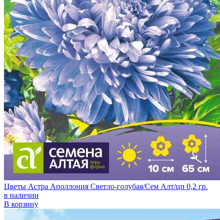
Цветы Астра Аполлония Светло-голубая/Сем Алт/цп 0,2 гр.
в наличии
В корзину