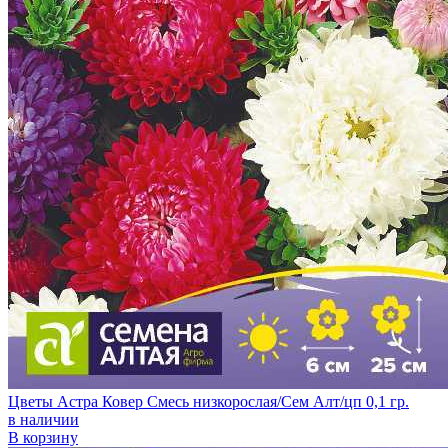
Цветы Астра Ковер Смесь низкорослая/Сем Алт/цп 0,1 гр.
в наличии
В корзину