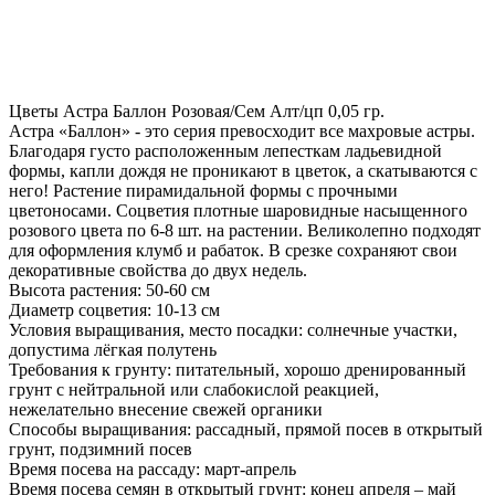
Цветы Астра Баллон Розовая/Сем Алт/цп 0,05 гр.
Астра «Баллон» - это серия превосходит все махровые астры.
Благодаря густо расположенным лепесткам ладьевидной
формы, капли дождя не проникают в цветок, а скатываются с
него! Растение пирамидальной формы с прочными
цветоносами. Соцветия плотные шаровидные насыщенного
розового цвета по 6-8 шт. на растении. Великолепно подходят
для оформления клумб и рабаток. В срезке сохраняют свои
декоративные свойства до двух недель.
Высота растения: 50-60 см
Диаметр соцветия: 10-13 см
Условия выращивания, место посадки: солнечные участки,
допустима лёгкая полутень
Требования к грунту: питательный, хорошо дренированный
грунт с нейтральной или слабокислой реакцией,
нежелательно внесение свежей органики
Способы выращивания: рассадный, прямой посев в открытый
грунт, подзимний посев
Время посева на рассаду: март-апрель
Время посева семян в открытый грунт: конец апреля – май