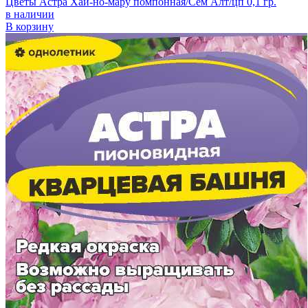
Цветы Астра Хай-но-мару помпонная/Сем Алт/цп 0,1 гр.
в наличии
В корзину