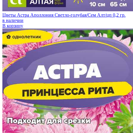
Цветы Астра Аполлония Светло-голубая/Сем Алт/цп 0,2 гр.
в наличии
В корзину