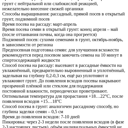
грунт с нейтральной или слабокислой реакцией,
нежелательно внесение свежей органики
Способы выращивания: рассадный, прямой посев в открытый
грунт, подзимний посев
Время посева на рассаду: март-апрель
Время посева семян в открытый грунт: конец апреля – май
(после оттаивания почвы, когда она прогреется)
Подзимний посев: сухими семенами в грунт, октябрь-ноябрь,
в зависимости от региона
Предпосевная подготовка семян: для улучшения всхожести
рекомендуется перед посевом замочить семена на 10 минут в
спиртосодержащей жидкости
Способ посева на рассаду: высевают в рассадные ёмкости на
увлажнённый, предварительно выровненный и уплотнённый,
заделывая на глубину 0,2-0,3 см, ещё раз уплотняют и
увлажняют грунт. До появления всходов посевы накрывают
прозрачной плёнкой или стеклом для поддержания
постоянной влажности, периодически проветривают.
Оптимальная температура для прорастания +18…22°С, после
появления всходов +15…18°С
Способ посева в грунт: аналогичен рассадному способу, но
глубина заделки семян – 0,5 см
Время до появления всходов: 7-10 дней
Пикировка: через 2-3 недели после появления всходов (в фазе
2-3 настоящих листьев), объём индивидуальных ёмкостей не