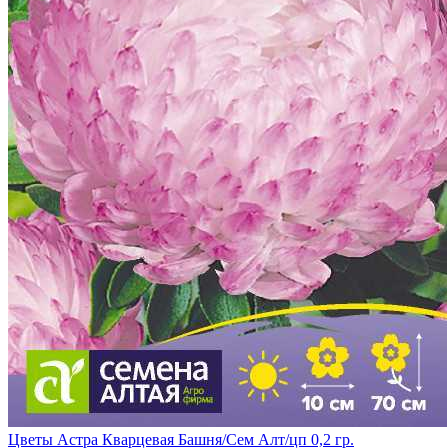
Цветы Астра Кварцевая Башня/Сем Алт/цп 0,2 гр.