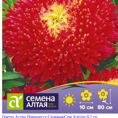
Цветы Астра Принцесса Сильвия/Сем Алт/цп 0,2 гр.