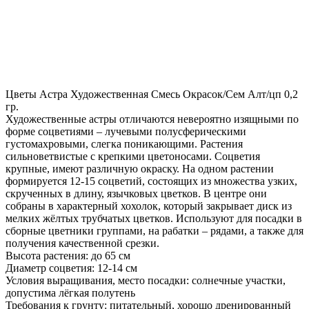
Цветы Астра Художественная Смесь Окрасок/Сем Алт/цп 0,2
гр.
Художественные астры отличаются невероятно изящными по
форме соцветиями – лучевыми полусферическими
густомахровыми, слегка поникающими. Растения
сильноветвистые с крепкими цветоносами. Соцветия
крупные, имеют различную окраску. На одном растении
формируется 12-15 соцветий, состоящих из множества узких,
скрученных в длину, язычковых цветков. В центре они
собраны в характерный хохолок, который закрывает диск из
мелких жёлтых трубчатых цветков. Используют для посадки в
сборные цветники группами, на рабатки – рядами, а также для
получения качественной срезки.
Высота растения: до 65 см
Диаметр соцветия: 12-14 см
Условия выращивания, место посадки: солнечные участки,
допустима лёгкая полутень
Требования к грунту: питательный, хорошо дренированный