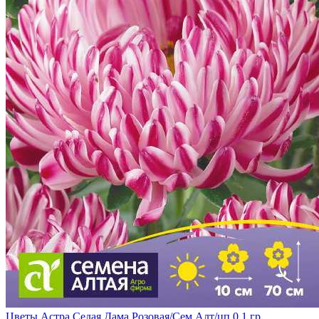
Цветы Астра Седая Дама Розовая/Сем Алт/цп 0,1 гр.