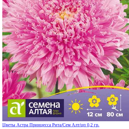
Цветы Астра Принцесса Рита/Сем Алт/цп 0,2 гр.