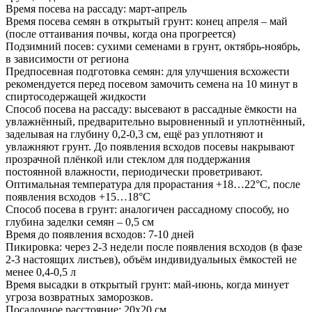
Время посева на рассаду: март-апрель
Время посева семян в открытый грунт: конец апреля – май
(после оттаивания почвы, когда она прогреется)
Подзимний посев: сухими семенами в грунт, октябрь-ноябрь,
в зависимости от региона
Предпосевная подготовка семян: для улучшения всхожести
рекомендуется перед посевом замочить семена на 10 минут в
спиртосодержащей жидкости
Способ посева на рассаду: высевают в рассадные ёмкости на
увлажнённый, предварительно выровненный и уплотнённый,
заделывая на глубину 0,2-0,3 см, ещё раз уплотняют и
увлажняют грунт. До появления всходов посевы накрывают
прозрачной плёнкой или стеклом для поддержания
постоянной влажности, периодически проветривают.
Оптимальная температура для прорастания +18…22°С, после
появления всходов +15…18°С
Способ посева в грунт: аналогичен рассадному способу, но
глубина заделки семян – 0,5 см
Время до появления всходов: 7-10 дней
Пикировка: через 2-3 недели после появления всходов (в фазе
2-3 настоящих листьев), объём индивидуальных ёмкостей не
менее 0,4-0,5 л
Время высадки в открытый грунт: май-июнь, когда минует
угроза возвратных заморозков.
Посадочное расстояние: 20х20 см