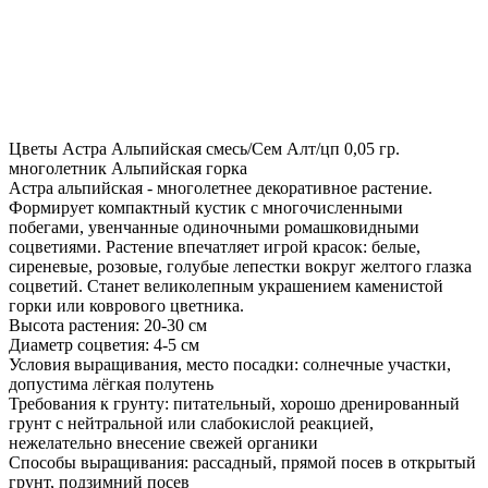
Цветы Астра Альпийская смесь/Сем Алт/цп 0,05 гр.
многолетник Альпийская горка
Астра альпийская - многолетнее декоративное растение.
Формирует компактный кустик с многочисленными
побегами, увенчанные одиночными ромашковидными
соцветиями. Растение впечатляет игрой красок: белые,
сиреневые, розовые, голубые лепестки вокруг желтого глазка
соцветий. Станет великолепным украшением каменистой
горки или коврового цветника.
Высота растения: 20-30 см
Диаметр соцветия: 4-5 см
Условия выращивания, место посадки: солнечные участки,
допустима лёгкая полутень
Требования к грунту: питательный, хорошо дренированный
грунт с нейтральной или слабокислой реакцией,
нежелательно внесение свежей органики
Способы выращивания: рассадный, прямой посев в открытый
грунт, подзимний посев