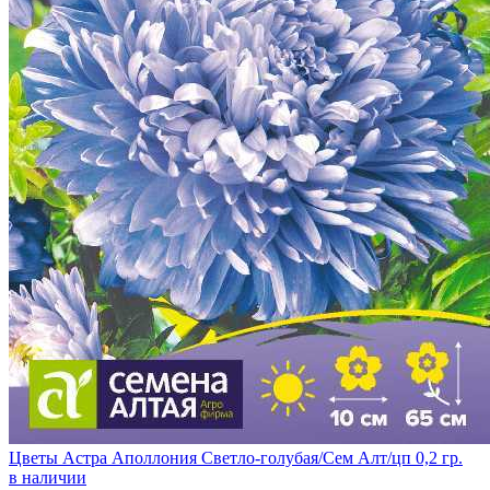
Цветы Астра Аполлония Светло-голубая/Сем Алт/цп 0,2 гр.
в наличии