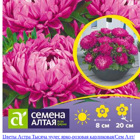
Цветы Астра Тысяча чудес ярко-розовая карликовая/Сем Алт/