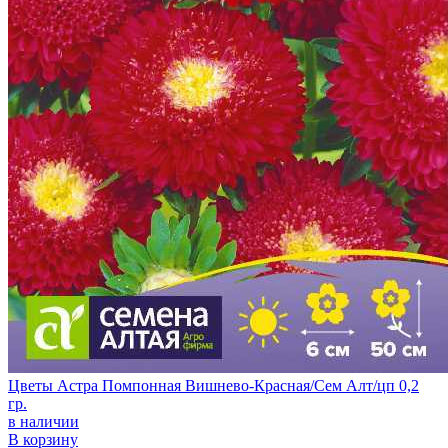
Цветы Астра Помпонная Вишнево-Красная/Сем Алт/цп 0,2
гр.
в наличии
В корзину