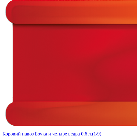
Коровий навоз Бочка и четыре ведра 0,6 л.(1/9)