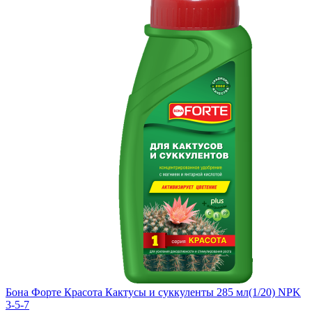
Бона Форте Красота Кактусы и суккуленты 285 мл(1/20) NPK
3-5-7