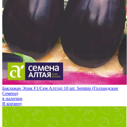
Баклажан Эпик F1/Сем Алт/цп 10 шт. Seminis (Голландские
Семена)
в наличии
В корзину