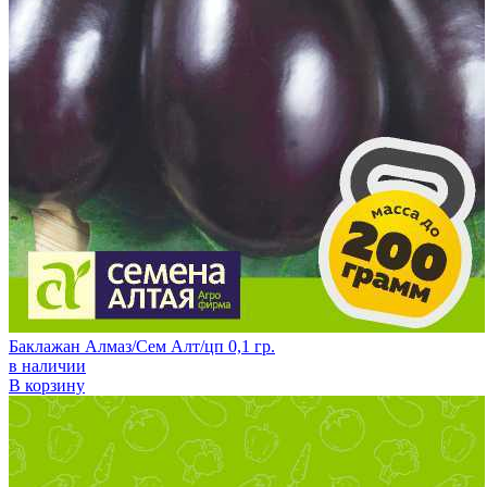
Баклажан Алмаз/Сем Алт/цп 0,1 гр.
в наличии
В корзину