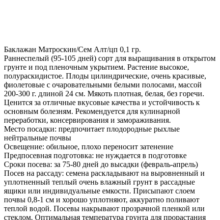
Баклажан Матроскин/Сем Алт/цп 0,1 гр.
Раннеспелый (95-105 дней) сорт для выращивания в открытом
грунте и под пленочным укрытием. Растение высокое,
полураскидистое. Плоды цилиндрические, очень красивые,
фиолетовые с очаровательными белыми полосами, массой
200-300 г. длиной 24 см. Мякоть плотная, белая, без горечи.
Ценится за отличные вкусовые качества и устойчивость к
основным болезням. Рекомендуется для кулинарной
переработки, консервирования и замораживания.
Место посадки: предпочитает плодородные рыхлые
нейтральные почвы
Освещение: обильное, плохо переносит затенение
Предпосевная подготовка: не нуждается в подготовке
Сроки посева: за 75-80 дней до высадки (февраль-апрель)
Посев на рассаду: семена раскладывают на выровненный и
уплотненный теплый очень влажный грунт в рассадные
ящики или индивидуальные емкости. Присыпают слоем
почвы 0,8-1 см и хорошо уплотняют, аккуратно поливают
теплой водой. Посевы накрывают прозрачной пленкой или
стеклом. Оптимальная температура грунта для прорастания