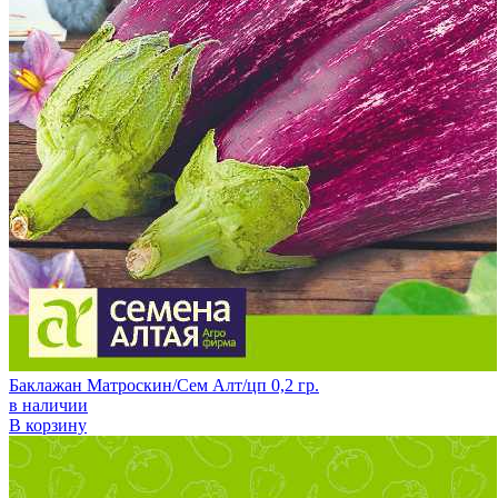
Баклажан Матроскин/Сем Алт/цп 0,2 гр.
в наличии
В корзину