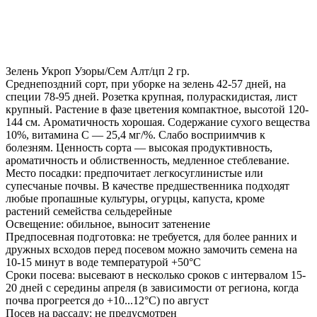
Зелень Укроп Узоры/Сем Алт/цп 2 гр.
Среднепоздний сорт, при уборке на зелень 42-57 дней, на
специи 78-95 дней. Розетка крупная, полураскидистая, лист
крупный. Растение в фазе цветения компактное, высотой 120-
144 см. Ароматичность хорошая. Содержание сухого вещества
10%, витамина С — 25,4 мг/%. Слабо восприимчив к
болезням. Ценность сорта — высокая продуктивность,
ароматичность и облиственность, медленное стеблевание.
Место посадки: предпочитает легкосуглинистые или
супесчаные почвы. В качестве предшественника подходят
любые пропашные культуры, огурцы, капуста, кроме
растений семейства сельдерейные
Освещение: обильное, выносит затенение
Предпосевная подготовка: не требуется, для более ранних и
дружных всходов перед посевом можно замочить семена на
10-15 минут в воде температурой +50°С
Сроки посева: высевают в несколько сроков с интервалом 15-
20 дней с середины апреля (в зависимости от региона, когда
почва прогреется до +10...12°С) по август
Посев на рассаду: не предусмотрен