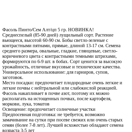
Фасоль Пинто/Сем Алт/цп 5 гр. НОВИНКА!
Среднеспелый (85-90 дней) лущильный сорт. Растение
вьющееся, высотой 60-90 см. Бобы светло-зеленые с
контрастными пятнами, прямые, длиной 13-17 см. Семена
среднего размера, овальные, гладкие, глянцевые, светло-
коричневого цвета с контрастными темными штрихами,
формируются по 6-9 шт. в бобах. Сорт ценится за высокую
урожайность, отличные вкусовые и технические качества.
Универсальное использование: для гарниров, супов,
заготовок.
Место посадки: предпочитает плодородные очень легкие и
легкие почвы с нейтральной или слабокислой реакцией.
Фасоль накапливает в почве азот, поэтому их можно
располагать на истощенных почвах, после картофеля,
моркови, лука, томатов
Освещение: предпочитает солнечные участки
Предпосевная подготовка: не требуется, возможно
замачивание на сутки при посеве свежих или очень старых
семян (более 7-8 лет). Лучшей всхожестью обладают семена
возраста 3-5 лет