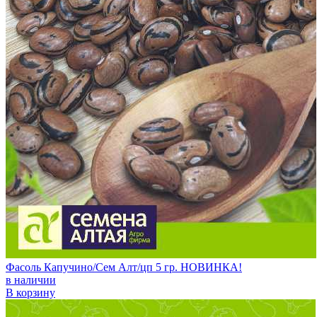
Фасоль Капучино/Сем Алт/цп 5 гр. НОВИНКА!
в наличии
В корзину