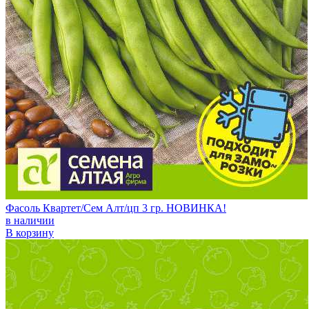
Фасоль Квартет/Сем Алт/цп 3 гр. НОВИНКА!
в наличии
В корзину