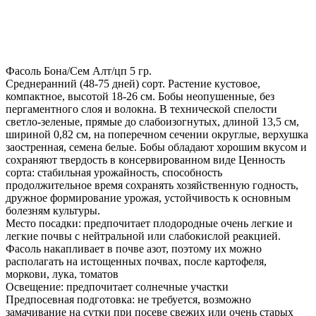
Фасоль Бона/Сем Алт/цп 5 гр.
Среднеранний (48-75 дней) сорт. Растение кустовое,
компактное, высотой 18-26 см. Бобы неопушенные, без
пергаментного слоя и волокна. В технической спелости
светло-зеленые, прямые до слабоизогнутых, длиной 13,5 см,
шириной 0,82 см, на поперечном сечении округлые, верхушка
заостренная, семена белые. Бобы обладают хорошим вкусом и
сохраняют твердость в консервированном виде Ценность
сорта: стабильная урожайность, способность
продолжительное время сохранять хозяйственную годность,
дружное формирование урожая, устойчивость к основным
болезням культуры.
Место посадки: предпочитает плодородные очень легкие и
легкие почвы с нейтральной или слабокислой реакцией.
Фасоль накапливает в почве азот, поэтому их можно
располагать на истощенных почвах, после картофеля,
моркови, лука, томатов
Освещение: предпочитает солнечные участки
Предпосевная подготовка: не требуется, возможно
замачивание на сутки при посеве свежих или очень старых